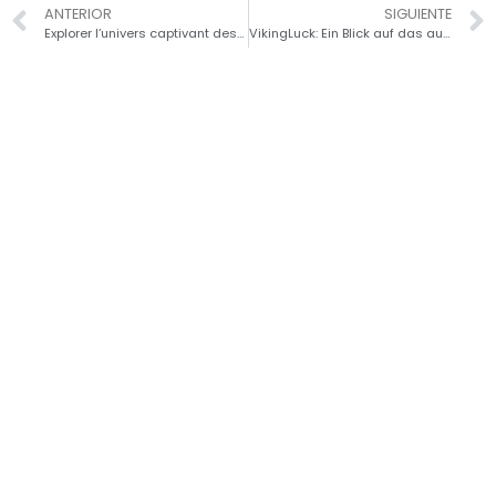
ANTERIOR
SIGUIENTE
Explorer l’univers captivant des machines à sous en ligne
VikingLuck: Ein Blick auf das aufregende Online-Casino-Erlebnis