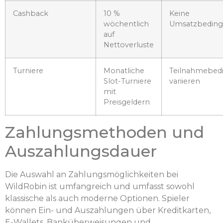
Cashback
10 %
Keine
wöchentlich
Umsatzbedin
auf
Nettoverluste
Turniere
Monatliche
Teilnahmebed
Slot-Turniere
variieren
mit
Preisgeldern
Zahlungsmethoden und
Auszahlungsdauer
Die Auswahl an Zahlungsmöglichkeiten bei
WildRobin ist umfangreich und umfasst sowohl
klassische als auch moderne Optionen. Spieler
können Ein- und Auszahlungen über Kreditkarten,
E-Wallets, Banküberweisungen und