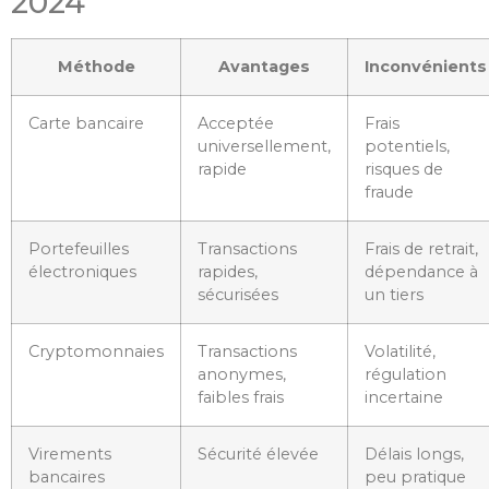
2024
Méthode
Avantages
Inconvénients
Carte bancaire
Acceptée
Frais
universellement,
potentiels,
rapide
risques de
fraude
Portefeuilles
Transactions
Frais de retrait,
électroniques
rapides,
dépendance à
sécurisées
un tiers
Cryptomonnaies
Transactions
Volatilité,
anonymes,
régulation
faibles frais
incertaine
Virements
Sécurité élevée
Délais longs,
bancaires
peu pratique