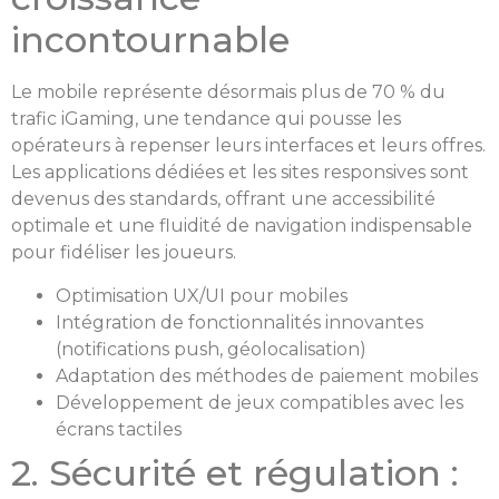
incontournable
Le mobile représente désormais plus de 70 % du
trafic iGaming, une tendance qui pousse les
opérateurs à repenser leurs interfaces et leurs offres.
Les applications dédiées et les sites responsives sont
devenus des standards, offrant une accessibilité
optimale et une fluidité de navigation indispensable
pour fidéliser les joueurs.
Optimisation UX/UI pour mobiles
Intégration de fonctionnalités innovantes
(notifications push, géolocalisation)
Adaptation des méthodes de paiement mobiles
Développement de jeux compatibles avec les
écrans tactiles
2. Sécurité et régulation :