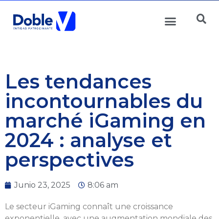
Les tendances
incontournables du
marché iGaming en
2024 : analyse et
perspectives
Junio 23, 2025
8:06 am
Le secteur iGaming connaît une croissance
exponentielle, avec une augmentation mondiale des