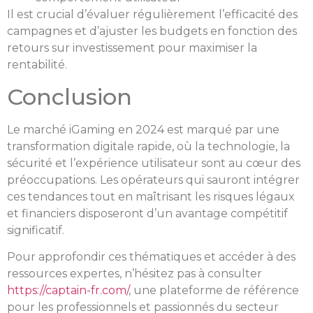
Il est crucial d’évaluer régulièrement l’efficacité des
campagnes et d’ajuster les budgets en fonction des
retours sur investissement pour maximiser la
rentabilité.
Conclusion
Le marché iGaming en 2024 est marqué par une
transformation digitale rapide, où la technologie, la
sécurité et l’expérience utilisateur sont au cœur des
préoccupations. Les opérateurs qui sauront intégrer
ces tendances tout en maîtrisant les risques légaux
et financiers disposeront d’un avantage compétitif
significatif.
Pour approfondir ces thématiques et accéder à des
ressources expertes, n’hésitez pas à consulter
https://captain-fr.com/
, une plateforme de référence
pour les professionnels et passionnés du secteur