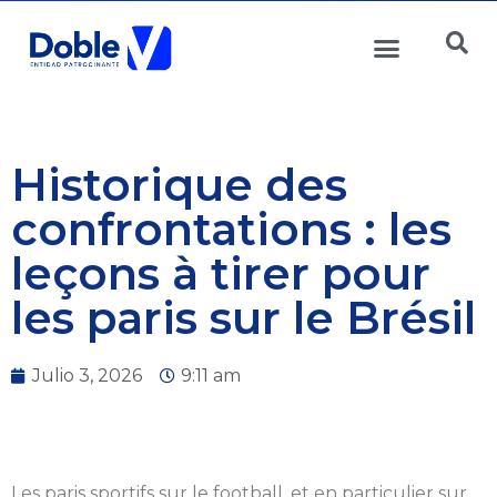
Historique des
confrontations : les
leçons à tirer pour
les paris sur le Brésil
Julio 3, 2026
9:11 am
Les paris sportifs sur le football, et en particulier sur