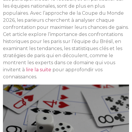
les équipes nationales, sont de plus en plus
populaires. Avec l’approche de la Coupe du Monde
2026, les parieurs cherchent à analyser chaque
confrontation pour maximiser leurs chances de gains.
Cet article explore l’importance des confrontations
historiques pour les paris sur l’équipe du Brésil, en
examinant les tendances, les statistiques clés et les
stratégies de paris qui en découlent, comme le
montrent les experts dans ce domaine qui vous
invitent à
lire la suite
pour approfondir vos
connaissances.