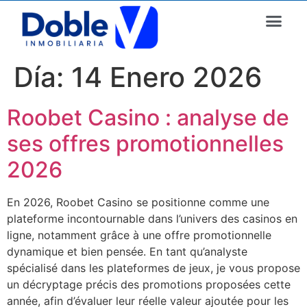
Día:
14 Enero 2026
Roobet Casino : analyse de
ses offres promotionnelles
2026
En 2026, Roobet Casino se positionne comme une
plateforme incontournable dans l’univers des casinos en
ligne, notamment grâce à une offre promotionnelle
dynamique et bien pensée. En tant qu’analyste
spécialisé dans les plateformes de jeux, je vous propose
un décryptage précis des promotions proposées cette
année, afin d’évaluer leur réelle valeur ajoutée pour les