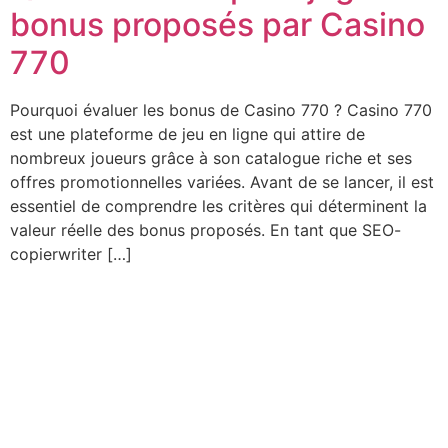
bonus proposés par Casino
770
Pourquoi évaluer les bonus de Casino 770 ? Casino 770
est une plateforme de jeu en ligne qui attire de
nombreux joueurs grâce à son catalogue riche et ses
offres promotionnelles variées. Avant de se lancer, il est
essentiel de comprendre les critères qui déterminent la
valeur réelle des bonus proposés. En tant que SEO-
copierwriter […]